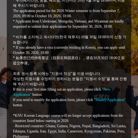
* 우즈베키스탄, 몽골, 베트남, 미얀마는 26년 9월 30일 18:00까지 지원
해 주시기 바랍니다.
The application period for the 2026 Winter semester is from September 7,
2026, 09:00 to October 16, 2026, 18:00.
* Applicants from Uzbekistan, Mongolia, Vietnam, and Myanmar are kindly
requested to submit their applications by September 30, 2026, 18:00
* 비자를 소지하고 계시다면(한국 체류자) 10월 30일 18:00까지 신청 가
능합니다.
* If you already have a visa (currently residing in Korea), you can apply until
October 30, 2026, 18:00
* 如果您已经持有签证（目前在韩国居住），请在10月30日 18:00之前
提交申请。
최초 원서 등록 시에는 "지원서 작성"을 이용 바랍니다.
작성한 지원서를 수정하기 원하시는 분들은 "지원서 수정"을 통해 진행
해 주시기 바랍니다.
If this is your first time filling out an application, please click
"New
Application"
button.
If you need to modify the application form, please click
"Modify Application"
button.
*KNU Korean Language course will no longer accept applications from the
countries listed below starting in 2026
- Restricted countries: Ghana, Guinea, Nigeria, Nepal, Bangladesh, Sri Lanka,
Ethiopia, Uganda, Iran, Egypt, India, Cameroon, Kyrgyzstan, Pakistan, Peru,
Philippines